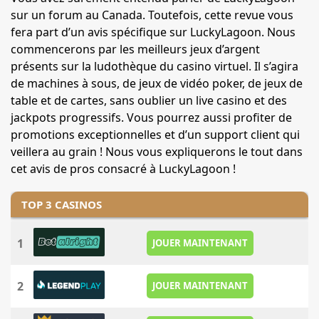
sur un forum au Canada. Toutefois, cette revue vous
fera part d’un avis spécifique sur LuckyLagoon. Nous
commencerons par les meilleurs jeux d’argent
présents sur la ludothèque du casino virtuel. Il s’agira
de machines à sous, de jeux de vidéo poker, de jeux de
table et de cartes, sans oublier un live casino et des
jackpots progressifs. Vous pourrez aussi profiter de
promotions exceptionnelles et d’un support client qui
veillera au grain ! Nous vous expliquerons le tout dans
cet avis de pros consacré à LuckyLagoon !
TOP 3 CASINOS
1
JOUER MAINTENANT
2
JOUER MAINTENANT