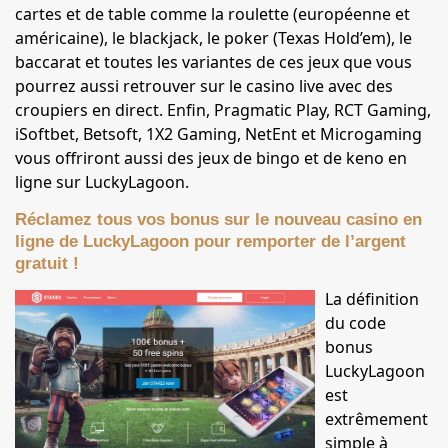
cartes et de table comme la roulette (européenne et
américaine), le blackjack, le poker (Texas Hold’em), le
baccarat et toutes les variantes de ces jeux que vous
pourrez aussi retrouver sur le casino live avec des
croupiers en direct. Enfin, Pragmatic Play, RCT Gaming,
iSoftbet, Betsoft, 1X2 Gaming, NetEnt et Microgaming
vous offriront aussi des jeux de bingo et de keno en
ligne sur LuckyLagoon.
Réclamez tous vos bonus sur le nouveau casino en
ligne de LuckyLagoon pour remporter de l’argent
gratuit !
La définition
du code
bonus
LuckyLagoon
est
extrêmement
simple à