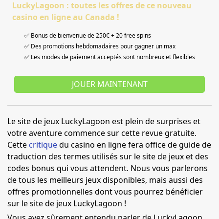
LuckyLagoon : toutes les offres de ce nouveau
casino en ligne au Canada !
✅ Bonus de bienvenue de 250€ + 20 free spins
✅ Des promotions hebdomadaires pour gagner un max
✅ Les modes de paiement acceptés sont nombreux et flexibles
JOUER MAINTENANT
Le site de jeux LuckyLagoon est plein de surprises et
votre aventure commence sur cette revue gratuite.
Cette
critique
du casino en ligne fera office de guide de
traduction des termes utilisés sur le site de jeux et des
codes bonus qui vous attendent. Nous vous parlerons
de tous les meilleurs jeux disponibles, mais aussi des
offres promotionnelles dont vous pourrez bénéficier
sur le site de jeux LuckyLagoon !
Vous avez sûrement entendu parler de LuckyLagoon