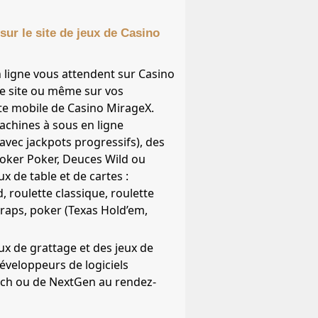
sur le site de jeux de Casino
 ligne vous attendent sur Casino
le site ou même sur vos
ite mobile de Casino MirageX.
achines à sous en ligne
avec jackpots progressifs), des
(Joker Poker, Deuces Wild ou
ux de table et de cartes :
d, roulette classique, roulette
 craps, poker (Texas Hold’em,
eux de grattage et des jeux de
développeurs de logiciels
tech ou de NextGen au rendez-