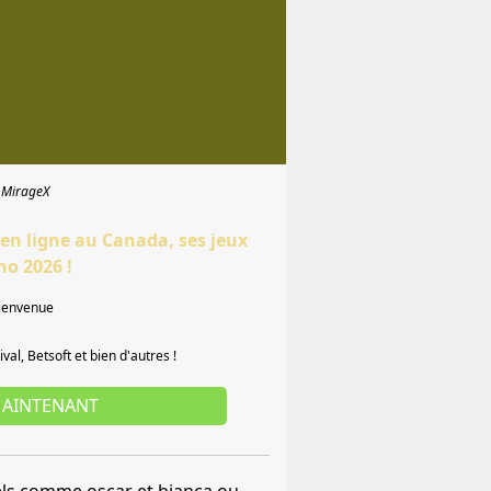
 MirageX
 en ligne au Canada, ses jeux
no 2026 !
bienvenue
al, Betsoft et bien d'autres !
MAINTENANT