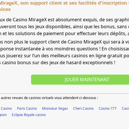
irageX, son support client et ses facilités d’inscription 
vices
jeux de Casino MirageX est absolument exquis, de ses graphi
uveront tous les jeux disponibles, ainsi que les bonus, sans 
n et les solutions de paiement pour effectuer leurs dépôts, a
s non plus le support client de Casino MirageX qui sera à vot
ponse instantanée à vos moindres questions ! En choisissa
us jouerez sur l’un des meilleurs casinos en ligne gratuit p
es casino bonus sur des jeux de hasard exceptionnels !
JOUER MAINTENANT
utres revues de casinos virtuels vous attendent ci-dessous :
P Casino
Paris Casino
Monsieur Vegas
Cheri Casino
Casino 777
Casi
goon
Eclipse Royale casino