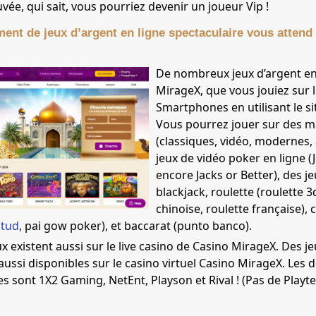
uvée, qui sait, vous pourriez devenir un joueur Vip !
ent de jeux d’argent en ligne spectaculaire vous attend 
De nombreux jeux d’argent en
MirageX, que vous jouiez sur 
Smartphones en utilisant le s
Vous pourrez jouer sur des m
(classiques, vidéo, modernes, 
jeux de vidéo poker en ligne 
encore Jacks or Better), des je
blackjack, roulette (roulette 3
chinoise, roulette française),
stud
, pai gow poker), et baccarat (punto banco).
x existent aussi sur le live casino de Casino MirageX. Des j
aussi disponibles sur le casino virtuel Casino MirageX. Les 
s sont 1X2 Gaming, NetEnt, Playson et Rival ! (Pas de Play