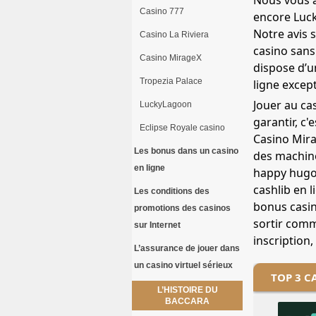
Nous vous 
Casino 777
encore Luck
Notre avis 
Casino La Riviera
casino sans
Casino MirageX
dispose d’u
Tropezia Palace
ligne excep
Jouer au ca
LuckyLagoon
garantir, c'
Eclipse Royale casino
Casino Mir
Les bonus dans un casino
des machine
en ligne
happy hugo 
cashlib en 
Les conditions des
bonus casin
promotions des casinos
sortir comm
sur Internet
inscription
L’assurance de jouer dans
un casino virtuel sérieux
TOP 3 C
L’HISTOIRE DU
BACCARA