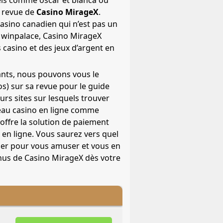
els comme oscar et bianca ou
e revue de
Casino MirageX
.
asino canadien qui n’est pas un
 winpalace, Casino MirageX
 casino et des jeux d’argent en
fants, nous pouvons vous le
nos) sur sa revue pour le guide
urs sites sur lesquels trouver
veau casino en ligne comme
 offre la solution de paiement
 en ligne. Vous saurez vers quel
ouer pour vous amuser et vous en
nus de Casino MirageX dès votre