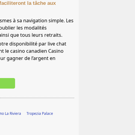
faciliteront la tâche aux
smes à sa navigation simple. Les
oublier les modalités
insi que tous leurs retraits.
re disponibilité par live chat
nt le casino canadien Casino
our gagner de l’argent en
no La Riviera
Tropezia Palace